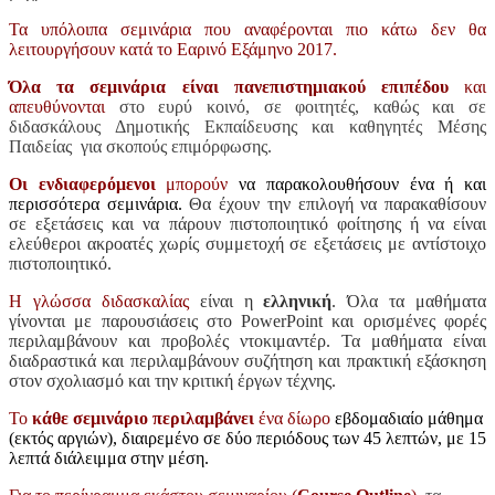
Τα υπόλοιπα σεμινάρια που αναφέρονται πιο κάτω δεν θα
λειτουργήσουν κατά το Εαρινό Εξάμηνο 2017.
Όλα τα σεμινάρια είναι πανεπιστημιακού επιπέδου
και
απευθύνονται
στο ευρύ κοινό, σε φοιτητές, καθώς και σε
διδασκάλους Δημοτικής Εκπαίδευσης και καθηγητές Μέσης
Παιδείας για σκοπούς επιμόρφωσης.
Οι
ενδιαφερόμενοι
μ
π
ορούν
να παρακολουθήσουν ένα ή και
περισσότερα σεμινάρια.
Θα
έχουν
την
ε
π
ιλογή
να
π
αρακαθίσουν
σε
εξετάσεις
και
να
π
άρουν
π
ιστο
π
οιητικό
φοίτησης
ή
να
είναι
ελεύθεροι
ακροατές
χωρίς
συμμετοχή
σε
εξετάσεις
με
αντίστοιχο
π
ιστο
π
οιητικό
.
Η
γλώσσα
διδασκαλίας
είναι
η
ελληνική
.
Όλα
τα
μαθήματα
γίνονται
με
παρουσιάσεις
στο
PowerPoint
και
ορισμένες
φορές
περιλαμβάνουν και
π
ροβολές
ντοκιμαντέρ
.
Τα
μαθήματα
είναι
διαδραστικά
και
π
εριλαμβάνουν
συζήτηση
και
π
ρακτική
εξάσκηση
στον
σχολιασμό
και
την
κριτική
έργων
τέχνης
.
Το
κάθε
σεμινάριο
π
εριλαμβάνει
ένα
δίωρο
εβδομαδιαίο μάθημα
(εκτός αργιών), διαιρεμένο σε δύο περιόδους των 45 λεπτών, με 15
λεπτά διάλειμμα στην μέση.