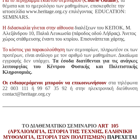
Για
το περίγραμμα
εκάστου
σεμιναρίου (
Course Outline
),
τα
θέματα και το ημερολόγιο των μαθημάτων, επισκεφθείτε την
ιστοσελίδα
www.heritage.org.cy
ε
π
ιλέγοντας
EDUCATION:
SEMINARS.
Η
διδασκαλία
γίνεται
στην
αίθουσα
διαλέξεων
του
ΚΕΠΟΚ
,
Μ
.
Αλεξάνδρου
10,
Παλιά
Λευκωσία
(
π
άροδος
οδού
Λήδρας
).
Άνετος
χώρος
στάθμευσης
έναντι
του
κτιρίου
.
Ε
π
ισυνά
π
τεται
χάρτης
.
Το κόστος για παρακολούθηση
των σεμιναρίων, πληρωτέον εκ των
προτέρων, είναι ανάλογο με τον αριθμό των μαθημάτων. Δικαίωμα
εγγραφής δεν υπάρχει.
Τα
έσοδα
διατίθενται
για
τις
ανάγκες
λειτουργίας
του
Κέντρου
Φυσικής και Πολιτιστικής
Κληρονομιάς
.
Οι ενδιαφερόμενοι μπορούν να επικοινωνήσουν
στα τηλέφωνα
22 003 111 ή 99 67 35 92 ή στην ηλεκτρονική διεύθυνση
contact@heritage.org.cy
_______________________________________________________
ΤΟ ΔΙΑΘΕΜΑΤΙΚΟ ΣΕΜΙΝΑΡΙΟ
ART 105
(ΑΡΧΑΙΟΛΟΓΙΑ, ΙΣΤΟΡΙΑ ΤΗΣ ΤΕΧΝΗΣ, ΕΛΛΗΝΙΚΗ
ΜΥΘΟΛΟΓΙΑ, ΙΣΤΟΡΙΑ ΤΩΝ ΠΟΛΙΤΙΣΜΩΝ)
ΠΑΡΕΧΕΤΑΙ